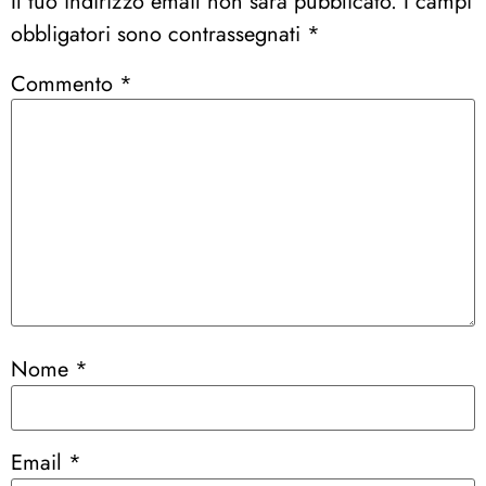
Il tuo indirizzo email non sarà pubblicato.
I campi
obbligatori sono contrassegnati
*
Commento
*
Nome
*
Email
*